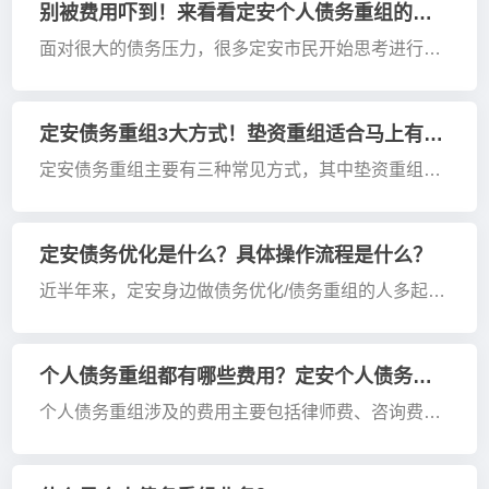
别被费用吓到！来看看定安个人债务重组的真实成本！
面对很大的债务压力，很多定安市民开始思考进行债
务重组，不过经常由于各种各样的费用问题而停下脚
步。今天我们就细致地剖析“债务重组费用”的实际构
成，以此来协助您做出更理智的财务决策！ 一、债务
定安债务重组3大方式！垫资重组适合马上有逾期压力的人。
重组费用全解析 1.基础服务费 -收...
定安债务重组主要有三种常见方式，其中垫资重组确
实适合面临短期逾期压力的群体。作为从业多年的贷
款顾问，我将为您客观分析这些方案的适用场景及注
意事项，帮助您根据自身情况合理选择。 一、定安主
定安债务优化是什么？具体操作流程是什么？
流的3种债务重组方式 &nb...
近半年来，定安身边做债务优化/债务重组的人多起来
了，自媒体上发布类似内容的也多起来了，后台粉丝
咨询这块业务的，也明显多起来了。 关于定安债务优
化/债务重组的思想，一直都有，只是没有近半年这么
个人债务重组都有哪些费用？定安个人债务重组去哪里办？
火。 以前债务优化/债务重组的思...
个人债务重组涉及的费用主要包括律师费、咨询费、
法院费用以及根据重组方案可能产生的其他相关费
用。在定安进行个人债务重组，可以通过专业的债务