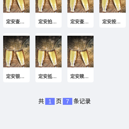
定安查封房解封
定安拍卖房贷款
定安查封房垫资
定安按揭转银行贷款
定安银行续贷垫资
定安抵押贷款垫资
定安赎楼垫资过桥
共
1
页
7
条记录